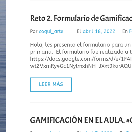
Reto 2. Formulario de Gamificaci
Por
coqui_arte
El
abril 18, 2022
En
F
Hola, les presento el formulario para un
primaria. El formulario fue realizado a 
https://docs.google.com/forms/d/e/1FA
wt2VxmRy4Gc1NylmxhNH_JXxt9karAQU4S
LEER MÁS
GAMIFICACIÓN EN EL AULA. #