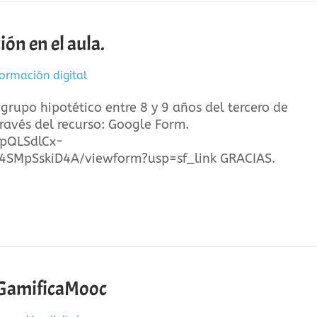
ón en el aula.
ormación digital
 grupo hipotético entre 8 y 9 años del tercero de
través del recurso: Google Form.
IpQLSdlCx-
MpSskiD4A/viewform?usp=sf_link GRACIAS.
GamificaMooc