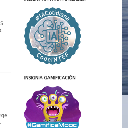
AS
a
INSIGNIA GAMIFICACIÓN
rge
l