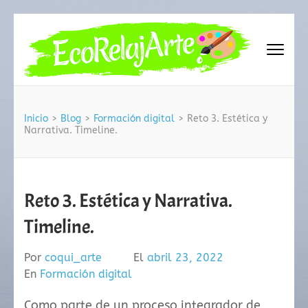
Saltar
al
contenido
(presiona
EcoRelajArte
la
tecla
Intro)
Inicio
>
Blog
>
Formación digital
>
Reto 3. Estética y
Narrativa. Timeline.
Reto 3. Estética y Narrativa.
Timeline.
Por
coqui_arte
El
abril 23, 2022
En
Formación digital
Como parte de un proceso integrador de