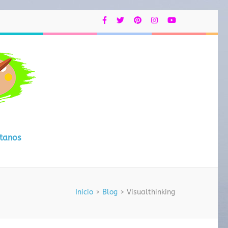
EcoRelajArte
tanos
Inicio
>
Blog
>
Visualthinking