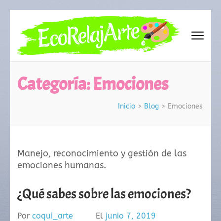
Saltar
al
contenido
(presiona
EcoRelajArte
la
tecla
Categoría:
Emociones
Intro)
Inicio
>
Blog
>
Emociones
Manejo, reconocimiento y gestión de las
emociones humanas.
¿Qué sabes sobre las emociones?
Por
coqui_arte
El
junio 7, 2019