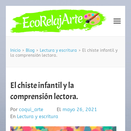
Saltar
al
contenido
(presiona
EcoRelajArte
la
tecla
Intro)
Inicio
>
Blog
>
Lectura y escritura
>
El chiste infantil y
la comprensión lectora.
El chiste infantil y la
comprensión lectora.
Por
coqui_arte
El
mayo 26, 2021
En
Lectura y escritura