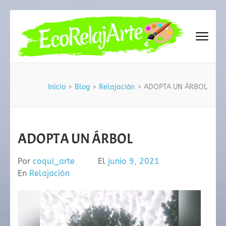
Saltar
al
contenido
(presiona
EcoRelajArte
la
tecla
Intro)
Inicio
>
Blog
>
Relajación
>
ADOPTA UN ÁRBOL
ADOPTA UN ÁRBOL
Por
coqui_arte
El
junio 9, 2021
En
Relajación